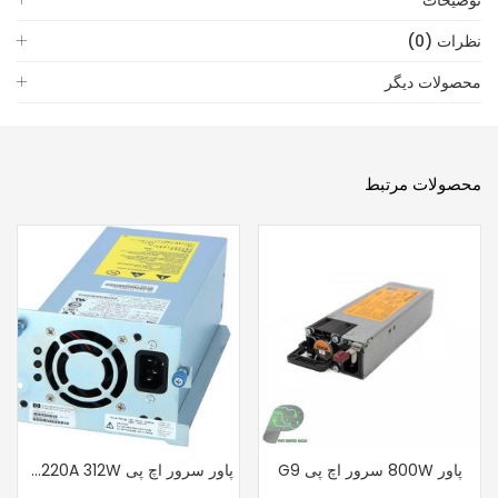
توضیحات
نظرات (0)
محصولات دیگر
محصولات مرتبط
پاور 800W سرور اچ پی G9
پاور سرور اچ پی AH220A 312W