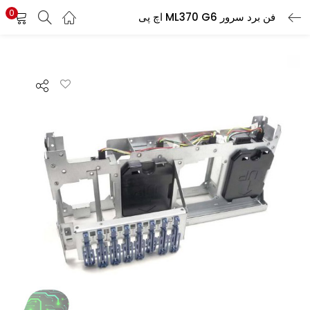
0
فن برد سرور ML370 G6 اچ پی