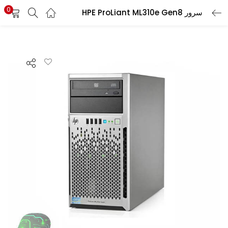
0
سرور HPE ProLiant ML310e Gen8