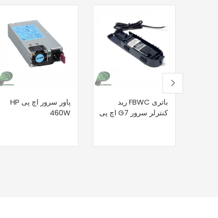
باتری FBWC رید
پاور سرور اچ پی HP
کنترلر سرور G7 اچ پی
460W