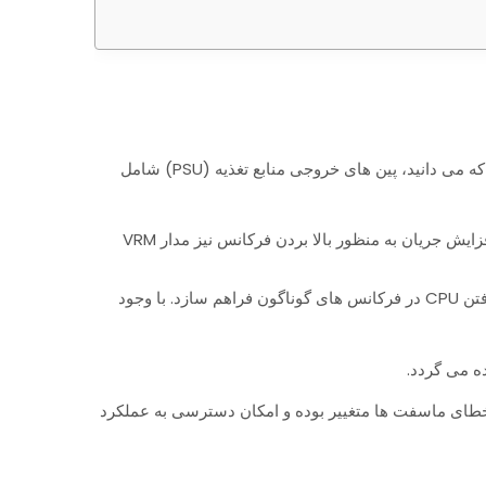
مدار Voltage Regulator Module به اختصار VRM، مداری حساس است که بر روی مادربرد مورد استفاده قرار می گیرد. همانطور که می دانید، پین های خروجی منابع تغذیه (PSU) شامل
اما CPUها با ولتاژی بسیار پایین از این مقدار سازگار هستند که امروزه عمدتا بین 1 الی 1.4 ولت است. همچنین در زمان “اورکلاک” و افزایش جریان به منظور بالا بردن فرکانس نیز مدار VRM
مدار VRM ضمن آنکه می بایست ولتاژ DC به DC را به مقادیر پایین تر تبدیل کند، وظیفه دارد تا جریان (آمپر) مورد نیاز را برای اوج گرفتن CPU در فرکانس های گوناگون فراهم سازد. با وجود
س خطای ماسفت ها متغییر بوده و امکان دسترسی به عملکرد