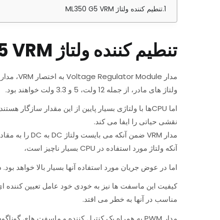
تنطیم کننده ولتاژ ML350 G5 VRM
تنطیم کننده ولتاژ ML350 G5 VRM
ولتاژ های مادر، از جمله 12 ولت، 5 و 3.3 ولت خواهند بود.
نقشی حیاتی را ایفا می کند.
آنکه ولتاژ مورد استفاده در CPU بسیار ناچیز است،
اما در عوض جریان مورد استفاده آنها بسیار بالا خواهد بود. در مدار VRM مادربردها، عمدتا از MOSFET های بالا گذر و پایین گذر ا
کیفیت این ماسفت ها نیز به خودی خود عامل تعیین کننده ای
مناسب در آنها به خطر می افتد.
مدار PWM به همراه یک کنترل کننده و ماسفت های گوناگون، بخش مهمی از مدار VRM را تشکیل می دهند.