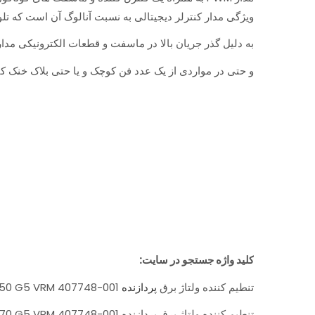
ویژگی مدار کنترلر دیجیتالی به نسبت آنالوگ آن است که ت
به دلیل گذر جریان بالا در ماسفت و قطعات الکترونیکی مدار VRM، برخی از کمپانی های سازنده مادربرد بر روی آنها خنک کننده های هیت سینک قرار د
و حتی در مواردی از یک عدد فن کوچک و یا حتی بلاک خنک کنن
کلید واژه جستجو در سایت:
تنطیم کننده ولتاژ برق
پردازنده
ML350 G5 VRM 407748-001 ،
تنطیم کننده ولتاژ برق پردازنده ML370 G5 VRM 407748-001 ،