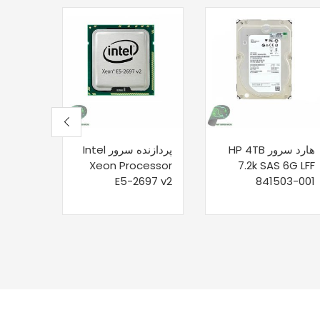
هارد سرور HP 4TB
پردازنده سرور Intel
کا
7.2k SAS 6G LFF
Xeon Processor
SATA سرور اچ پی
E5-2697 v2
841503-001