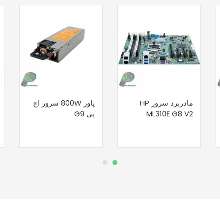
مادربرد سرور HP
پاور 800W سرور اچ
ML310E G8 V2
پی G9