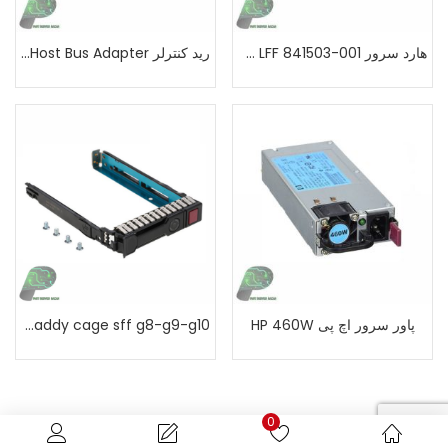
هارد سرور HP 4TB 7.2k SAS 6G LFF 841503-001
رید کنترلر HPE H240ar Smart Host Bus Adapter
پاور سرور اچ پی HP 460W
HP hard tray caddy cage sff g8-g9-g10
0