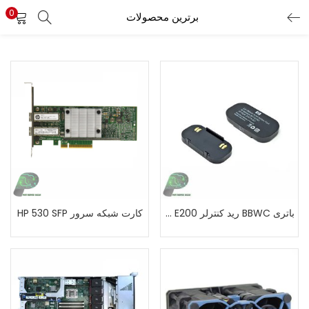
0
برترین محصولات
باتری BBWC رید کنترلر E200 سرور اچ پی G5
کارت شبکه سرور HP 530 SFP