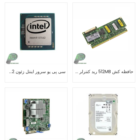
حافظه کش 512MB رید کنترلر سرور اچ پی G7
سی پی یو سرور اینتل زئون X7542