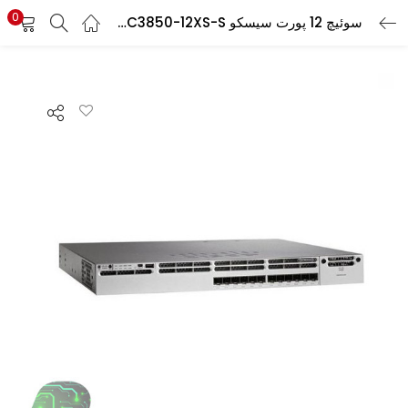
0
سوئیچ 12 پورت سیسکو WS-C3850-12XS-S