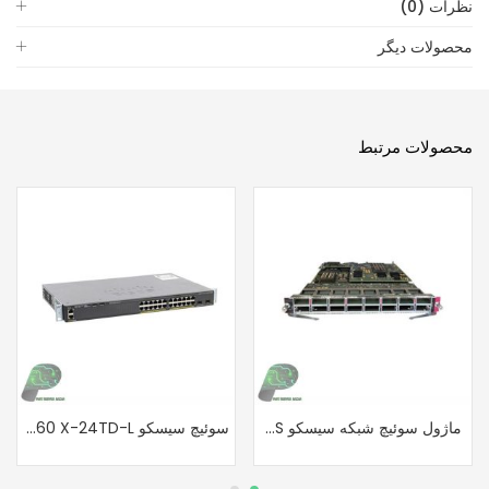
نظرات (0)
محصولات دیگر
محصولات مرتبط
ماژول سوئیچ شبکه سیسکو WS X6816 10G 2TWS
سوئیچ سیسکو Cisco WS C2960 X-24TD-L