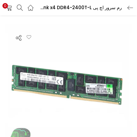
0
رم سرور اچ پی HPE 64GB Quad Rank x4 DDR4-2400T-L