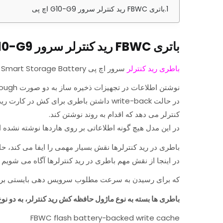
باتری FBWC رید کنترلر سرور G10-G9 اچ پی
باتری FBWC رید کنترلر سرور G10-G9 اچ پی
باطری رید کنترلر
سرور اچ پی HP 815983-001 96W Smart Storage Battery :
نوشتن اطلاعات در تجهیزات ذخیره ساز به دو صورت write-through یعنی حالت مستقیم و write-back یعنی حالتی است که از کش و باطری استفاده می کند.
کنترلر می دهد که اقدام به روند نوشتن کند.
در این مدل هیچ گونه اطلاعاتی بر روی هاردها نوشته نشد
باطری در رید کنترلرها نقش بسیار مهمی را ایفا می کند، حا
در اینجا از نقش مهم باطری در رید کنترلرها آگاه می شویم ک
که برای رسیدن به سرعت مطلوب سرویس دهی بایستی برای
باطری ها بسته به نوع ماژول حافظه کش رید کنترلر، به دو ن
FBWC flash battery-backed write cache