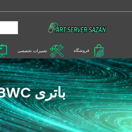
فروشگاه
تعمیرات تخصصی
باتری FBWC رید کنترلر سرور G10-G9 اچ پی