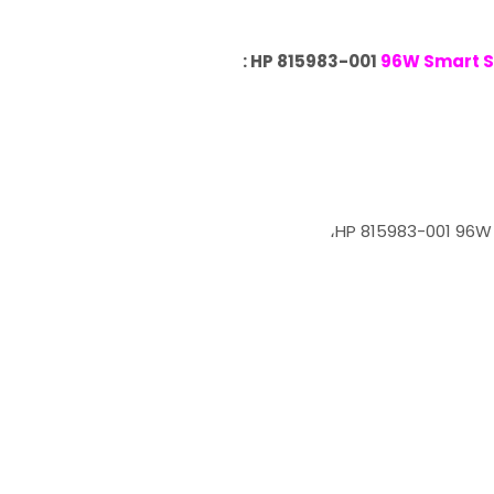
:
HP 815983-001
96W Smart S