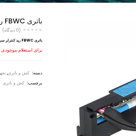
باتری FBWC رید کنترلر سرور G10-G9 اچ پی
(
0
دیدگاه)
باتری FBWC رید کنترلر سرور G10-G9 اچ پی
برای استعلام موجودی 
دسته:
کش و باتری
,
تجه
برچسب:
کش و باتری