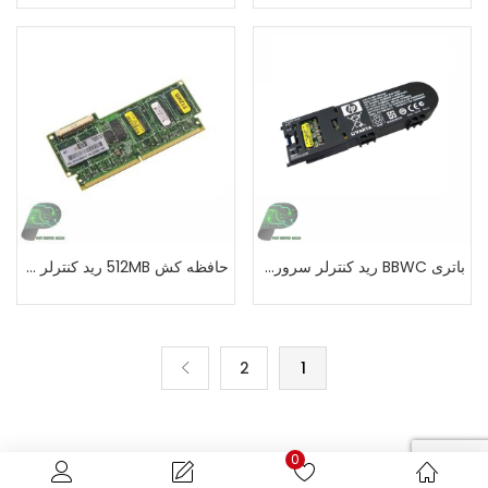
باتری BBWC رید کنترلر سرورG7 اچ پی
حافظه کش 512MB رید کنترلر سرور اچ پی G7
2
1
0