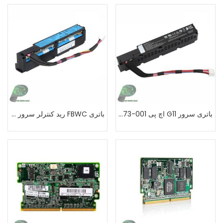
باتری سرور G11 اچ پی P07473-001
باتری FBWC رید کنترلر سرور G10-G9 اچ پی